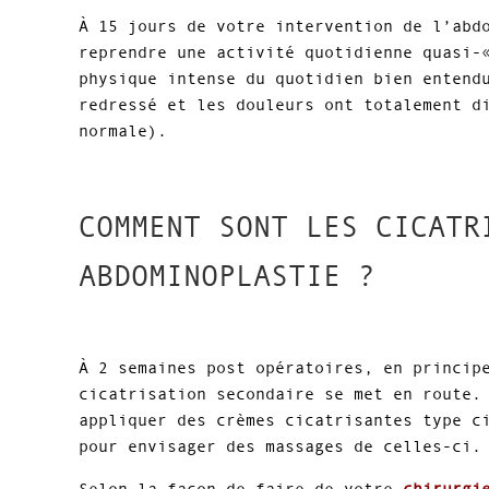
À 15 jours de votre intervention de l’abd
reprendre une activité quotidienne quasi-
physique intense du quotidien bien entend
redressé et les douleurs ont totalement d
normale).
COMMENT SONT LES CICATR
ABDOMINOPLASTIE ?
À 2 semaines post opératoires, en princip
cicatrisation secondaire se met en route.
appliquer des crèmes cicatrisantes type c
pour envisager des massages de celles-ci.
Selon la façon de faire de votre
chirurgi