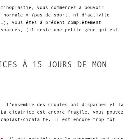
ominoplastie, vous commencez à pouvoir
« normale » (pas de sport, ni d’activité
u…), vous êtes à présent complètement
isparues, (il reste une petite gêne qui est
ICES À 15 JOURS DE MON
e, l’ensemble des croûtes ont disparues et la
 La cicatrice est encore fragile, vous pouvez
icaplast/cicafalte. Il est encore trop tôt
en
, il est possible que le pansement qui vous