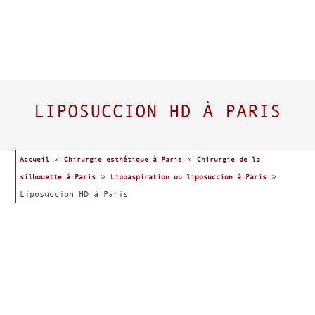
LIPOSUCCION HD À PARIS
»
»
Accueil
Chirurgie esthétique à Paris
Chirurgie de la
»
»
silhouette à Paris
Lipoaspiration ou liposuccion à Paris
Liposuccion HD à Paris