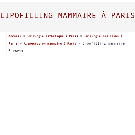
LIPOFILLING MAMMAIRE À PARIS
»
»
Accueil
Chirurgie esthétique à Paris
Chirurgie des seins à
»
»
Lipofilling mammaire
Paris
Augmentation mammaire à Paris
à Paris