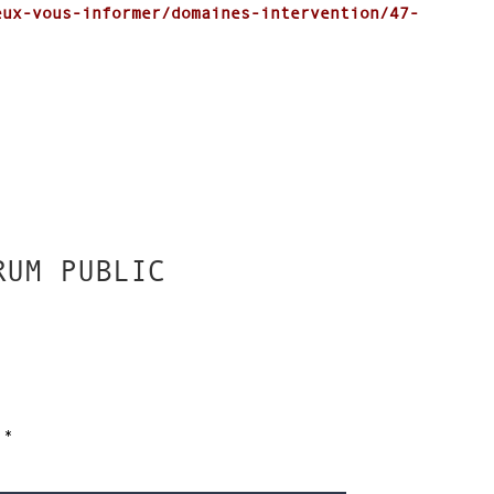
eux-vous-informer/domaines-intervention/47-
RUM PUBLIC
c
*