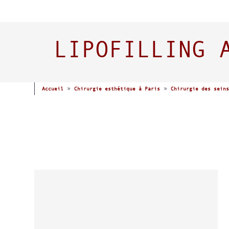
LIPOFILLING 
»
»
Accueil
Chirurgie esthétique à Paris
Chirurgie des seins