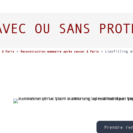
AVEC OU SANS PROT
»
»
Lipofilling a
 à Paris
Reconstruction mammaire après cancer à Paris
Prendre re