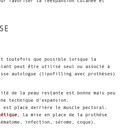
our favoriser la réexpansion cutanée et
SE
st toutefois que possible lorsque la
plant peut être utilisé seul ou associé à
isse autologue (lipofilling avec prothèses)
ité de la peau restante est bonne mais peu
une technique d’expansion.
t est placé derrière le muscle pectoral.
hétique
, la mise en place de la prothèse
hématome, infection, sérome, coque).