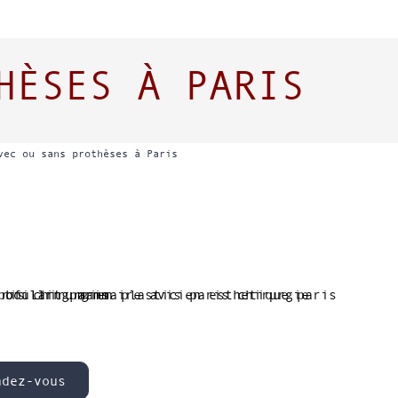
HÈSES À PARIS
vec ou sans prothèses à Paris
ndez-vous